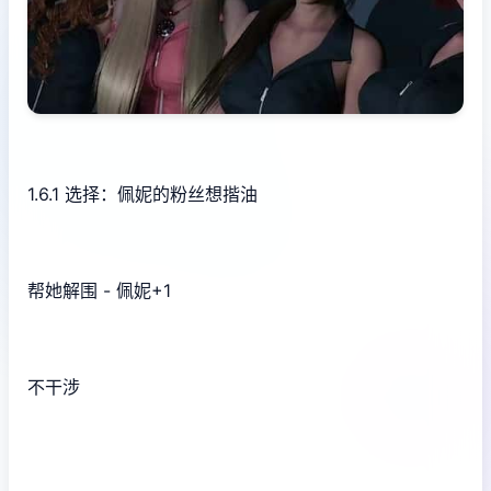
1.6.1 选择：佩妮的粉丝想揩油
帮她解围 - 佩妮+1
不干涉