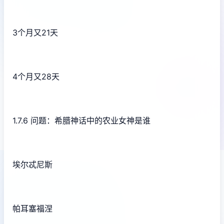
3个月又21天
4个月又28天
1.7.6 问题：希腊神话中的农业女神是谁
埃尔忒尼斯
帕耳塞福涅