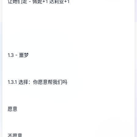
让她们走 - 佩妮+1 达莉亚+1
1.3 - 噩梦
1.3.1 选择：你愿意帮我们吗
愿意
不愿意