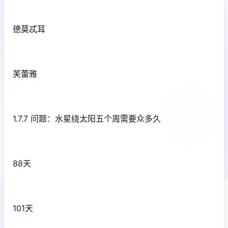
德莫忒耳
芙蕾雅
1.7.7 问题：水星绕太阳五个周需要众多久
88天
101天