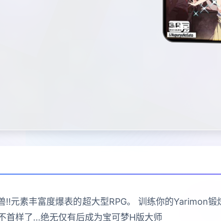
!元素丰富度爆表的超大型RPG。 训练你的Yarimon锻炼
首样了...绝无仅有后成为宝可梦H版大师