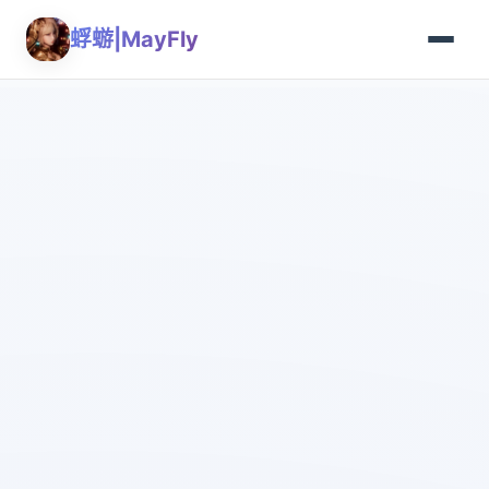
蜉蝣|MayFly