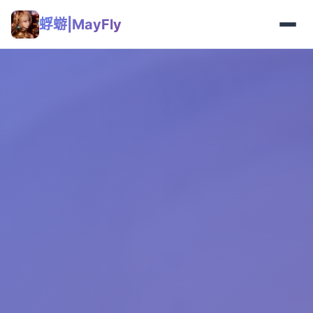
蜉蝣|MayFly