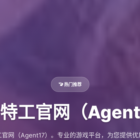
🚾 热门推荐
号特工官网（Agent
工官网（Agent17）。专业的游戏平台，为您提供