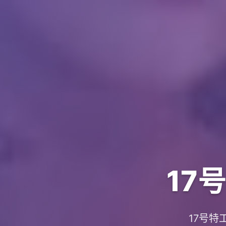
17
17号特