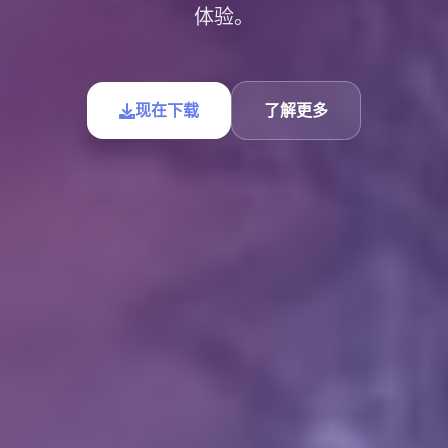
体验。
现在下载
了解更多