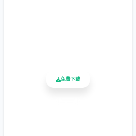
完整版游戏，免费体验
2.3M+
总下载量
4.9/5
用户评分
900K+
活跃用户
免费下载
安全下载
高速安装
完全免费