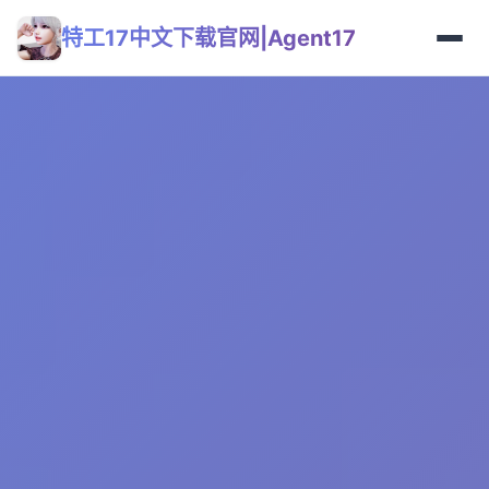
特工17中文下载官网|Agent17