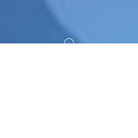
向下滚动
🗓️ 游戏说明