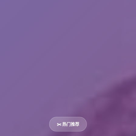
✂️ 热门推荐