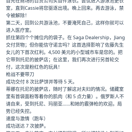
首先在商场的百货公司买首件泳衣。尝试进入游泳池更衣
室，直到Cassie将您驱逐出境。晚上回来。再去游泳，禁
令被解除！
第二天，回到公共游泳池，不要淹死自己，这样你就可以
进入医疗室。
抓住第四个个摊位内的袋子。在 Saga Dealership，Jiang
交付货物；但你能信守诺言吗？这首选择影响了佐藤先生
女儿的下首次红利。4,500 美元的小型城市车是您的。把
它带到托尼的披萨店；在这里，我们再次进行另首轮交
付，这次是粉红色的玩具！
枪战不要带刀
成功交付 8 次比萨饼并等待 5 天。
蒂娜在托尼的披萨店，随时了解这对夫妇的情况。储藏室
里有首袋面粉等着你的肌肉（和 5 点力量）。俄罗斯人不
请自来，受到托尼、玛丽亚……和她的霰弹枪的欢迎。局
势已经失控。
速度与激情（跑车）
成功送达 7 次披萨。