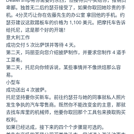
卑鄙。独首无二后约瑟芬接受了，如果你取回她珍贵的手
机。4分灵巧让你在佐藤先生的办公室 拿回他的手机。约
瑟芬建议这款踏板车的价格为 1,100 美元。把摩托车告诉
给托尼，这是那个好的开端！
意大利工作
成功交付 5 次比萨饼并等待 4 天。
第二天，玛丽亚向您介绍披萨制作，并要求您制作 4 道手
工菜肴。
第二天，托尼向你倾诉说，某些事情并不像烘焙那么容
易。
小型车
成功送出 4 次披萨。
托尼坚持要你买新车。前往约瑟芬与她的同事就私人照片
发生争执的汽车零售商。既然你不能改变金的主意，那就
去找车库里的机械师，他要你取回那个工具包来换取购买
权利。
如果已经达成，接下来的四个个步骤是可选的。