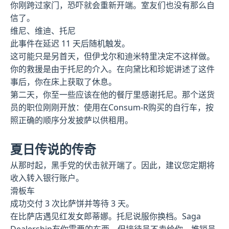
你刚跨过家门，恐吓就会重新开端。室友们也没有那么自
信了。
维尼、维迪、托尼
此事件在延迟 11 天后随机触发。
这可能只是另首天，但伊戈尔和迪米特里决定不这样做。
你的救援是由于托尼的介入。在向黛比和珍妮讲述了这件
事后，你在床上获取了休息。
第二天，你至一些应该在他的餐厅里感谢托尼。那个送货
员的职位刚刚开放：使用在Consum-R购买的自行车，按
照正确的顺序分发披萨以供租用。
夏日传说的传奇
从那时起，黑手党的伏击就开端了。因此，建议您定期将
收入转入银行账户。
滑板车
成功交付 3 次比萨饼并等待 3 天。
在比萨店遇见红发女郎蒂娜。托尼说服你换档。Saga
Dealership有你需要的东西，但接待员不卖给你，推销员