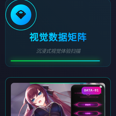
💎
视觉数据矩阵
沉浸式视觉体验扫描
DATA-01