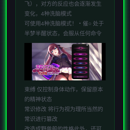
飞），对方的反应也会逐渐发生
变化，4种洗脑模式
可使用4种洗脑模式！・催○ 处于
半梦半醒状态，会服从任何命令
束缚 仅控制身体动作，保留原本
的精神状态
常识修改 将行为视为理所当然的
常识进行篡改
改造成野兽般的性格此外，还可