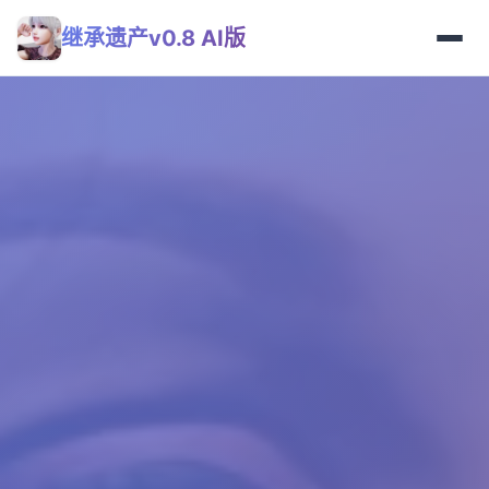
继承遗产v0.8 AI版