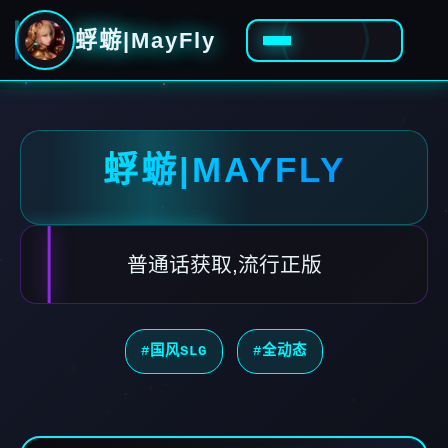
蜉蝣|MayFly
蜉蝣|MAYFLY
普通话获取,流行正版
#国风SLG
#全动态