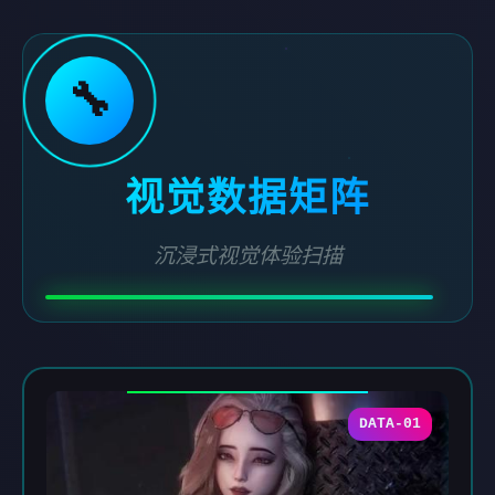
🔧
视觉数据矩阵
沉浸式视觉体验扫描
DATA-01