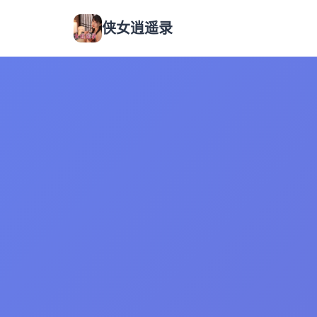
侠女逍遥录