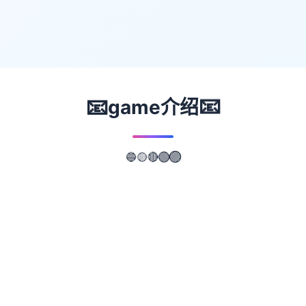
📧
📧
game介绍
🔵
🟡
🔴
🟢
🟣
📖
游戏故事
✨
光阴似箭，那次令人难忘的夏日回忆转眼间就
已经是半年前的事情了。在这个寒假，我们的