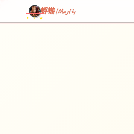
蜉蝣|MayFly
✦ ✧ ★