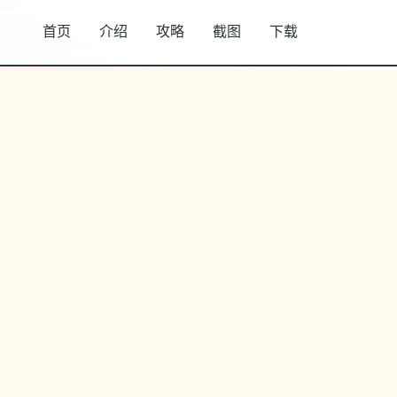
首页
介绍
攻略
截图
下载