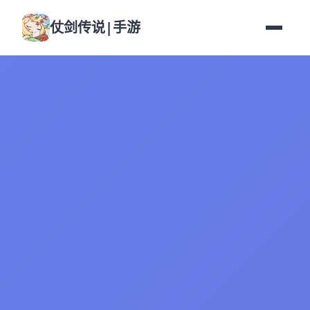
仗剑传说|手游