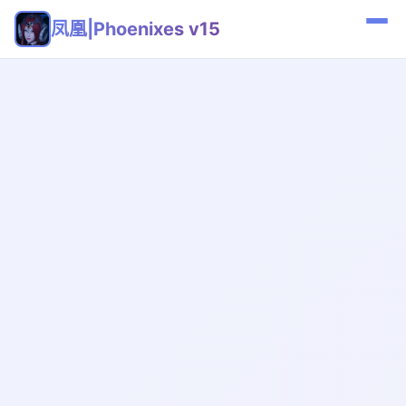
凤凰|Phoenixes v15