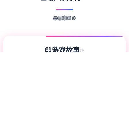
🟣
🟢
🔴
🔵
🟡
📖
游戏故事
✨
水电工幻想主角扩展 DLC 第二弹！零费用畅
享一切新数据！终于——它来啦！ 感谢大家
如此耐心的等待。今天，我们终于要发布《水
电工幻想》的第二款 DLC 啦 相信不稀少朋友
早就猜出剪影中的主角是谁了吧？ 答案就
是……公会接待员与商店老板娘 叁位新主角的
解锁条件： 腐化所有女性主角。 将双生龙姐