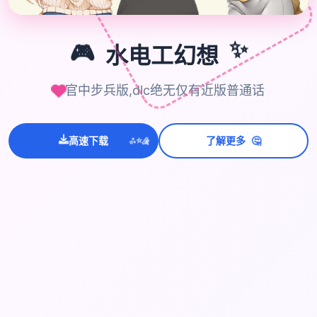
🎮
✨
🎮
水电工幻想
官中步兵版,dlc绝无仅有近版普通话
🤔
高速下载
了解更多
💫
✨
⭐