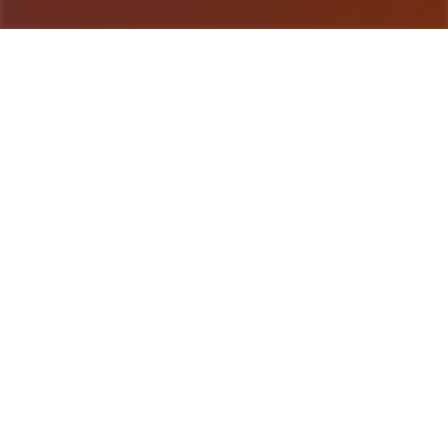
游戏详情
详细介绍
埃尔扎里奥皇家骑士团的希娅莉丝遭到了独群自称圣
宴教团信徒的狂热分子袭击。陷入绝境濒临死亡之
际，她别无选择，只能与名为缪依的灵魂签订契约，
以抵御邪教分子的袭击。当前她必须踏上旅途，实现
保护精灵石，免受邪恶的圣宴教团侵害的重要事务。
拥有悠久历史的阿尔扎里奥王国。 然而，各地出现