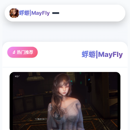
蜉蝣|MayFly
🔬 热门推荐
蜉蝣|MayFly