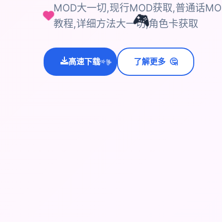
MOD大一切,现行MOD获取,普通话MOD
🎮
教程,详细方法大一切,角色卡获取
🤔
高速下载
了解更多
💫
✨
⭐