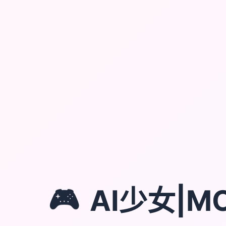
🎮
AI少女|M