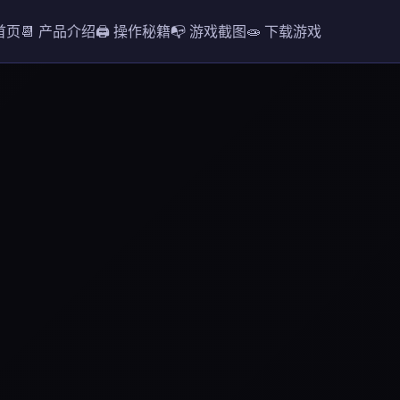
 首页
📆 产品介绍
🖨️ 操作秘籍
📭 游戏截图
🧫 下载游戏