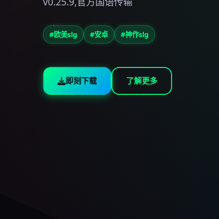
v0.25.9,官方国语传输
#欧美slg
#安卓
#神作slg
即刻下载
了解更多