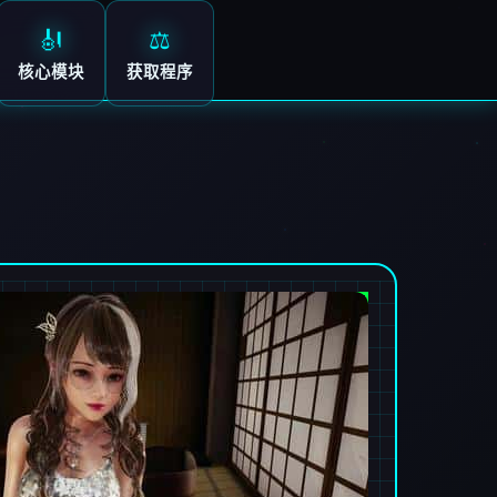
🎻
⚖️
核心模块
获取程序