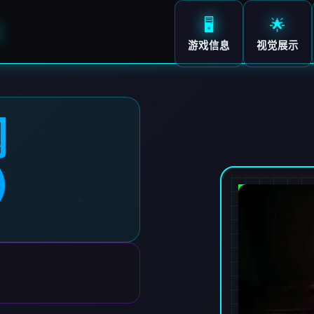
🖥️
🌟
）
游戏信息
视觉展示
网
7）