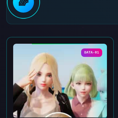
🌈
DATA-01