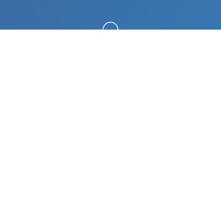
向下滚动
🩺 游戏说明
刀剑江湖路。专业的游戏平台，为您提供优质的游戏
体验。
游戏特色