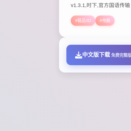
v1.3.1,时下,官方国语传输
#极品3D
#电脑
中文版下载
免费完整