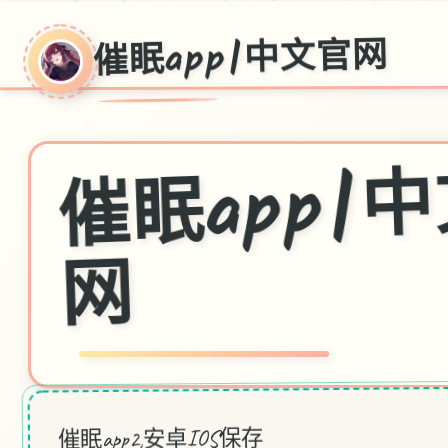
催眠app|中文官网
○
眠ap
网
催眠app2,安卓IOS保存