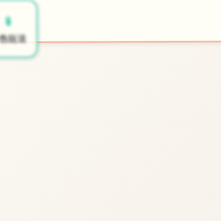
🎬
🧪
开始游戏
色玩法