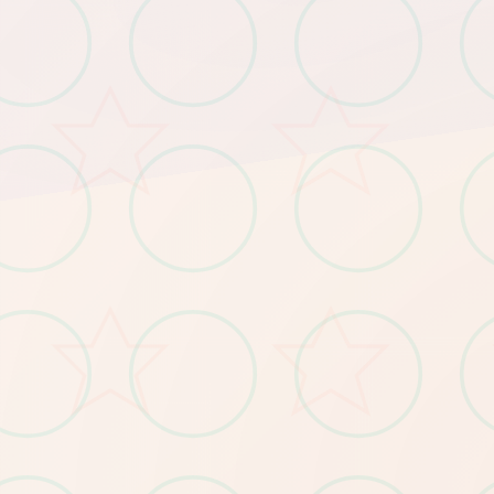
​：Win7/4G内存/核显HD520
​：Win11/16G内存/GTX1660
​史上最低配置​
​：需预留5GB（含后续更新缓存）
​
​推荐配置​
​
​存储空间​
​