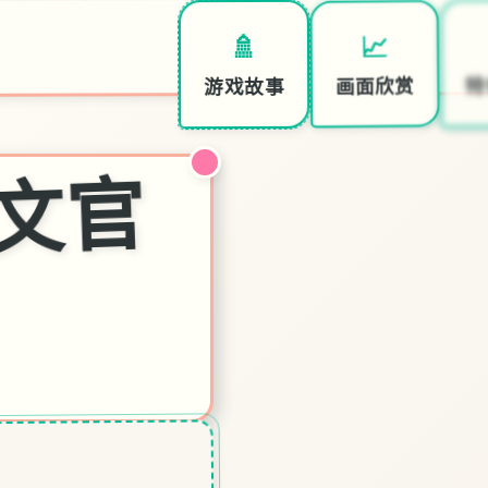
📈
🚿
特
画面欣赏
游戏故事
催
p|
中
文
官