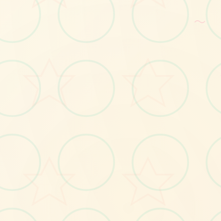
～
📆
No.1